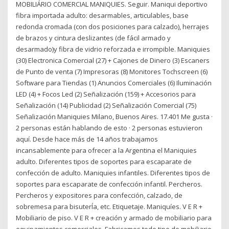
MOBILIÁRIO COMERCIAL MANIQUIES. Seguir. Maniqui deportivo
fibra importada adulto: desarmables, articulables, base
redonda cromada (con dos posiciones para calzado), herrajes
de brazos y cintura deslizantes (de fácil armado y
desarmado)y fibra de vidrio reforzada e irrompible. Maniquies
(30) Electronica Comercial (27) + Cajones de Dinero (3) Escaners
de Punto de venta (7) Impresoras (8) Monitores Tochscreen (6)
Software para Tiendas (1) Anuncios Comerciales (6) Iluminación
LED (4) + Focos Led (2) Señalización (159) + Accesorios para
Señalización (14) Publicidad (2) Señalización Comercial (75)
Señalización Maniquies Milano, Buenos Aires. 17.401 Me gusta ·
2 personas están hablando de esto · 2 personas estuvieron
aquí. Desde hace más de 14 años trabajamos
incansablemente para ofrecer a la Argentina el Maniquies
adulto. Diferentes tipos de soportes para escaparate de
confección de adulto. Maniquies infantiles. Diferentes tipos de
soportes para escaparate de confección infantil. Percheros.
Percheros y expositores para confección, calzado, de
sobremesa para bisuterÍa, etc. Etiquetaje. Maniquíes. V E R +
Mobiliario de piso. V E R + creación y armado de mobiliario para