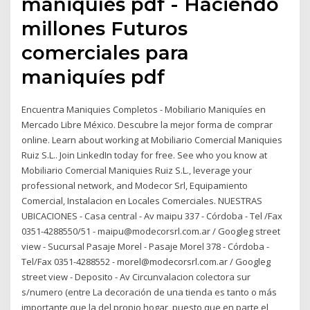
maniquíes pdf - Haciendo
millones Futuros
comerciales para
maniquíes pdf
Encuentra Maniquies Completos - Mobiliario Maniquíes en
Mercado Libre México. Descubre la mejor forma de comprar
online. Learn about working at Mobiliario Comercial Maniquies
Ruiz S.L.. Join LinkedIn today for free. See who you know at
Mobiliario Comercial Maniquies Ruiz S.L., leverage your
professional network, and Modecor Srl, Equipamiento
Comercial, Instalacion en Locales Comerciales. NUESTRAS
UBICACIONES - Casa central - Av maipu 337 - Córdoba - Tel /Fax
0351-4288550/51 - maipu@modecorsrl.com.ar / Googleg street
view - Sucursal Pasaje Morel - Pasaje Morel 378 - Córdoba -
Tel/Fax 0351-4288552 - morel@modecorsrl.com.ar / Googleg
street view - Deposito - Av Circunvalacion colectora sur
s/numero (entre La decoración de una tienda es tanto o más
importante que la del propio hogar, puesto que en parte el