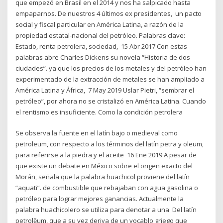
que empezó en Brasil en el 2014 y nos ha salpicado hasta
empaparnos. De nuestros 4 últimos ex presidentes, un pacto
social y fiscal particular en América Latina, a razón de la
propiedad estatal-nacional del petróleo. Palabras clave:
Estado, renta petrolera, sociedad, 15 Abr 2017 Con estas
palabras abre Charles Dickens su novela “Historia de dos
ciudades”. ya que los precios de los metales y del petróleo han
experimentado de la extracción de metales se han ampliado a
América Latina y África, 7 May 2019 Uslar Pietri, “sembrar el
petróleo”, por ahora no se cristalizó en América Latina. Cuando
el rentismo es insuficiente. Como la condición petrolera
Se observa la fuente en el latín bajo o medieval como
petroleum, con respecto a los términos del latín petra y oleum,
para referirse a la piedra y el aceite 16 Ene 2019 A pesar de
que existe un debate en México sobre el origen exacto del
Morán, señala que la palabra huachicol proviene del latín
“aquati”. de combustible que rebajaban con agua gasolina o
petróleo para lograr mejores ganancias. Actualmente la
palabra huachicolero se utiliza para denotar a una Del latín
petrolĕum, que a su vez deriva de un vocablo griego que