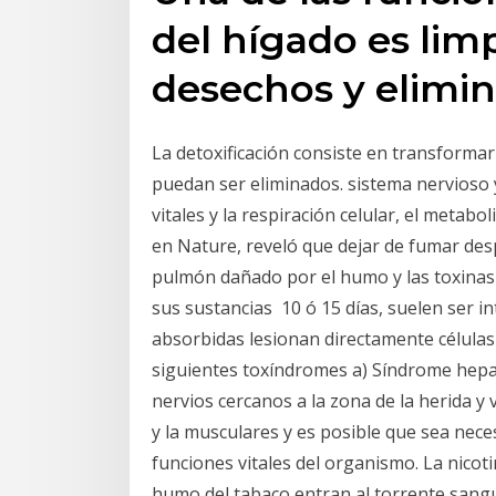
del hígado es limp
desechos y elimin
La detoxificación consiste en transforma
puedan ser eliminados. sistema nervioso 
vitales y la respiración celular, el metab
en Nature, reveló que dejar de fumar desp
pulmón dañado por el humo y las toxinas d
sus sustancias 10 ó 15 días, suelen ser in
absorbidas lesionan directamente células
siguientes toxíndromes a) Síndrome hepat
nervios cercanos a la zona de la herida y v
y la musculares y es posible que sea nec
funciones vitales del organismo. La nicot
humo del tabaco entran al torrente sangu