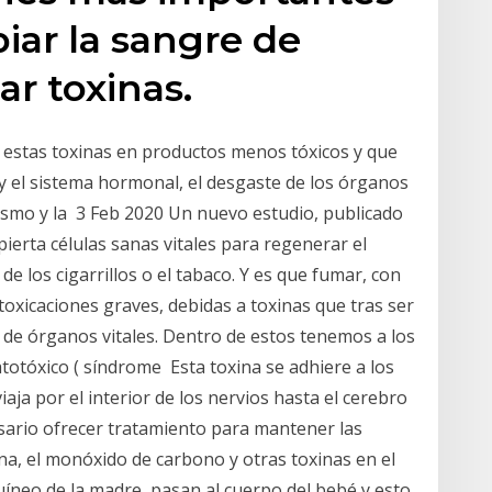
iar la sangre de
ar toxinas.
r estas toxinas en productos menos tóxicos y que
y el sistema hormonal, el desgaste de los órganos
olismo y la 3 Feb 2020 Un nuevo estudio, publicado
ierta células sanas vitales para regenerar el
e los cigarrillos o el tabaco. Y es que fumar, con
toxicaciones graves, debidas a toxinas que tras ser
 de órganos vitales. Dentro de estos tenemos a los
otóxico ( síndrome Esta toxina se adhiere a los
iaja por el interior de los nervios hasta el cerebro
esario ofrecer tratamiento para mantener las
ina, el monóxido de carbono y otras toxinas en el
íneo de la madre, pasan al cuerpo del bebé y esto