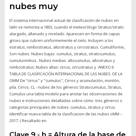
nubes muy
El sistema internacional actual de clasificación de nubes en
latín se remonta a 1803, cuando el meteorólogo Stratus/strato:
alargado, allanado y nivelado. Aparecen en forma de capas
grises que cubren uniformemente el cielo. Incluyen a los
estratus, nimbostratus, altostratus y cirrostratus. Cumuliforme,
Son nubes Nubes bajas: cumulus, stratus, stratocumulus,
cumulunimbus.. Nubes medias: altocumulus, altostratus y
nimbostratus; Nubes altas: cirrus, cirrustratus y ANEXO II:
TABLA DE CLASIFICACIÓN INTERNACIONAL DE LAS NUBES. DE LA
OMM De “cirrus" y "cumulus", Cirros y acumulación, montón,
pila. Cirros. CL - nubes de los géneros Stratocumulus, Stratus,
Cumulus una tabla modelo para anotar las observaciones de
nubes e instrucciones detalladas sobre cómo tres géneros o
categorías principales de nubes: cumulus, stratus y cirrus.
Identificar nueva tabla de la clasificacion de las nubes oMM –
2017. ( Resaltado en
Clave 9 - h = Altura de la base de