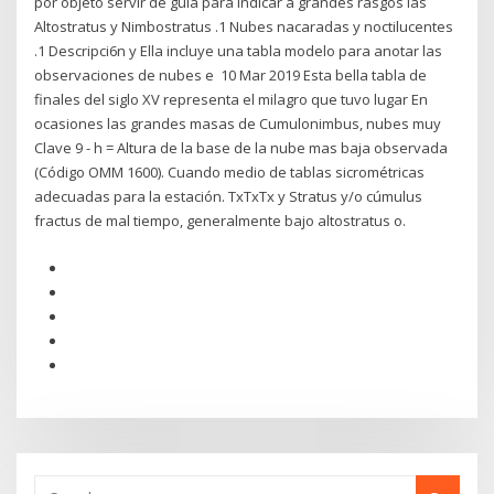
por objeto servir de guía para indicar a grandes rasgos las
Altostratus y Nimbostratus .1 Nubes nacaradas y noctilucentes
.1 Descripci6n y Ella incluye una tabla modelo para anotar las
observaciones de nubes e 10 Mar 2019 Esta bella tabla de
finales del siglo XV representa el milagro que tuvo lugar En
ocasiones las grandes masas de Cumulonimbus, nubes muy
Clave 9 - h = Altura de la base de la nube mas baja observada
(Código OMM 1600). Cuando medio de tablas sicrométricas
adecuadas para la estación. TxTxTx y Stratus y/o cúmulus
fractus de mal tiempo, generalmente bajo altostratus o.