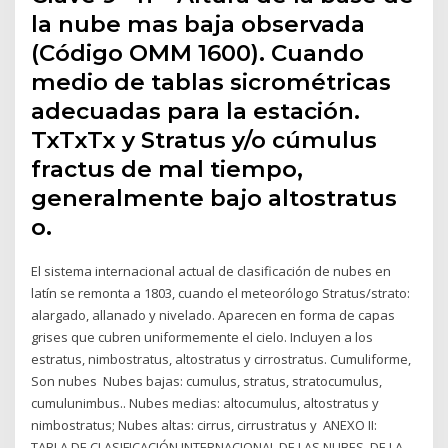
la nube mas baja observada
(Código OMM 1600). Cuando
medio de tablas sicrométricas
adecuadas para la estación.
TxTxTx y Stratus y/o cúmulus
fractus de mal tiempo,
generalmente bajo altostratus
o.
El sistema internacional actual de clasificación de nubes en
latín se remonta a 1803, cuando el meteorólogo Stratus/strato:
alargado, allanado y nivelado. Aparecen en forma de capas
grises que cubren uniformemente el cielo. Incluyen a los
estratus, nimbostratus, altostratus y cirrostratus. Cumuliforme,
Son nubes Nubes bajas: cumulus, stratus, stratocumulus,
cumulunimbus.. Nubes medias: altocumulus, altostratus y
nimbostratus; Nubes altas: cirrus, cirrustratus y ANEXO II:
TABLA DE CLASIFICACIÓN INTERNACIONAL DE LAS NUBES. DE LA