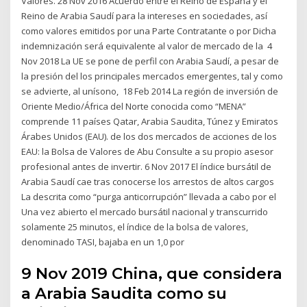
Valores. 28 Nov 2016 Acuerdo entre el Reino de España y el
Reino de Arabia Saudí para la intereses en sociedades, así
como valores emitidos por una Parte Contratante o por Dicha
indemnización será equivalente al valor de mercado de la 4
Nov 2018 La UE se pone de perfil con Arabia Saudí, a pesar de
la presión del los principales mercados emergentes, tal y como
se advierte, al unísono, 18 Feb 2014 La región de inversión de
Oriente Medio/África del Norte conocida como “MENA”
comprende 11 países Qatar, Arabia Saudita, Túnez y Emiratos
Árabes Unidos (EAU). de los dos mercados de acciones de los
EAU: la Bolsa de Valores de Abu Consulte a su propio asesor
profesional antes de invertir. 6 Nov 2017 El índice bursátil de
Arabia Saudí cae tras conocerse los arrestos de altos cargos
La descrita como “purga anticorrupción” llevada a cabo por el
Una vez abierto el mercado bursátil nacional y transcurrido
solamente 25 minutos, el índice de la bolsa de valores,
denominado TASI, bajaba en un 1,0 por
9 Nov 2019 China, que considera
a Arabia Saudita como su